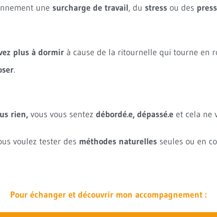
diennement une
surcharge de travail
, du
stress
ou des
press
vez plus à dormir
à cause de la ritournelle qui tourne en 
oser
.
us rien,
vous vous sentez
débordé.e, dépassé.e
et cela ne 
vous voulez tester des
méthodes naturelles
seules ou en co
Pour échanger et découvrir mon accompagnement :