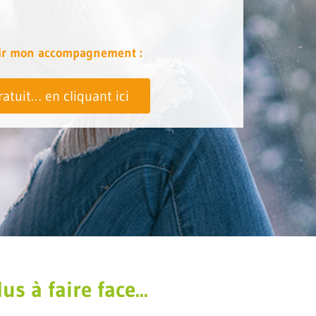
vrir mon accompagnement :
atuit… en cliquant ici
s à faire face...